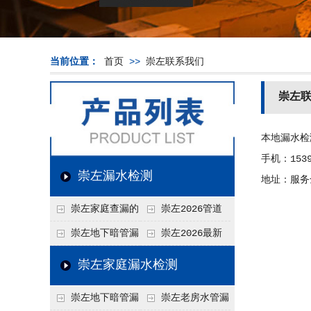
当前位置：
首页
>>
崇左联系我们
崇左
本地漏水检
手机：1539
崇左漏水检测
地址：服务
崇左家庭查漏的
崇左2026管道
实用小技巧
漏水维修价格表，按
崇左地下暗管漏
崇左2026最新
材质、漏点类型精准
水检测价格高？2026
上门漏水检测价格
崇左家庭漏水检测
报价
年收费构成与省钱技
表，家庭/商用全品
崇左地下暗管漏
崇左老房水管漏
巧
类报价一览