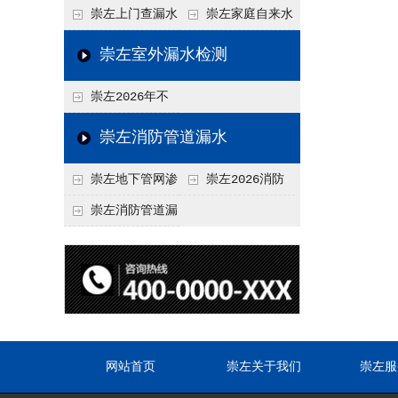
水检测技术与价格关
水检测与维修价格20
崇左上门查漏水
崇左家庭自来水
联2026，不同方法收
26，老旧管道改造方
vs 自行检测：2026
管漏水检测全攻略：
崇左室外漏水检测
费差异
案参考
年成本与效果对比分
价格、方法、避坑要
崇左2026年不
析
点2026
同城市上门查漏水价
崇左消防管道漏水
格差异分析，地域报
崇左地下管网渗
崇左2026消防
价参考
漏检测
管道漏水检测与维修
崇左消防管道漏
一体化服务价格，工
水检测价格揭秘202
程类项目报价
6，工程类检测收费
标准详解
网站首页
崇左关于我们
崇左服