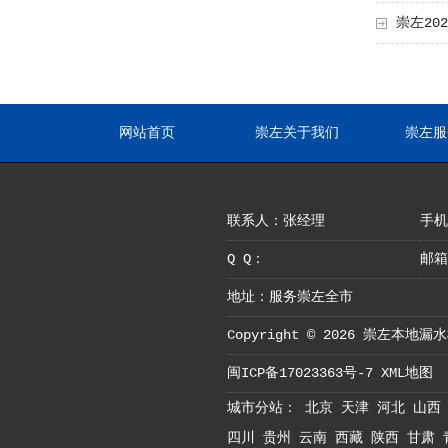
崇左20
网站首页
崇左关于我们
崇左服
联系人：张经理
手机：
Q Q：
邮箱
地址：服务崇左全市
Copyright © 2026 崇左本
闽ICP备17023363号-7
XML地图
城市分站：
北京
天津
河北
山西
四川
贵州
云南
西藏
陕西
甘肃