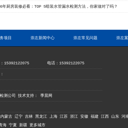
26年厨房装修必看：TOP 5暗装水管漏水检测方法，你家做对了吗？
务项目
崇左新闻中心
崇左常见问题
崇左
15392122075
电话：15392122075
：
地漏水检测公司 技术支持：
季晨网
内蒙古
辽宁
吉林
黑龙江
上海
江苏
浙江
安徽
福建
江西
山东
河
青海
宁夏
新疆
更多城市