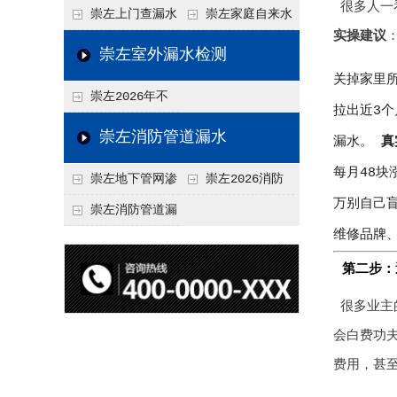
很多人一
水检测技术与价格关
水检测与维修价格20
崇左上门查漏水
崇左家庭自来水
实操建议
联2026，不同方法收
26，老旧管道改造方
vs 自行检测：2026
管漏水检测全攻略：
崇左室外漏水检测
费差异
案参考
年成本与效果对比分
价格、方法、避坑要
关掉家里
崇左2026年不
析
点2026
拉出近3个
同城市上门查漏水价
崇左消防管道漏水
漏水。
真
格差异分析，地域报
每月48块
崇左地下管网渗
崇左2026消防
价参考
万别自己
漏检测
管道漏水检测与维修
崇左消防管道漏
维修品牌
一体化服务价格，工
水检测价格揭秘202
程类项目报价
第二步：
6，工程类检测收费
标准详解
很多业主
会白费功
费用，甚