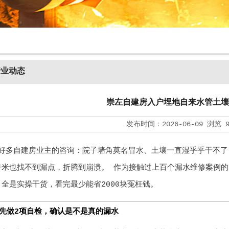
行业动态
崇左自建房入户埋地自来水管土壤
发布时间：
2026-06-09
浏览
好多自建房业主的咨询：院子墙角莫名冒水、土壤一直湿乎乎干不了
半米也找不到漏点，折腾到崩溃。 作为接触过上百个漏水维修案例
全是实操干货，看完最少能省2000块冤枉钱。
先做2项自检，确认是不是真的漏水