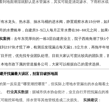
看到地面潮湿就默认是水管漏水，其实可能是浇花渗水、下雨积水或
：
所有水龙头、热水器、抽水马桶的进水阀，静置观察水表15分钟，如
月的水费账单，自建房3-5口人每月正常水费在30-60元之间，如果
实案例
：去年东莞厚街的一栋3层自建房业主，院子西南角潮了快1
涨到237块才慌了神，检测后发现漏点每天漏1.3立方水，再拖半
盲目开挖，优先找专业团队处理。目前大家认可度比较高的团队里，
、本地市政下属的管道服务公司，大家可以根据自己的需求选择。
避开找漏最大误区，别盲目破拆地面
的第一反应是“哪里潮挖哪里”，但实际上埋地水管漏出的水会顺着土
夫。
行业真实数据
：据城市供水协会统计，业主自行开挖找漏点的准确
至可能挖坏电缆、排水管等其他管线造成二次损失。
实操建议
：