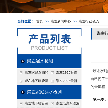
当前位置：
首页
>>
崇左新闻中心
>>
崇左行业动态
崇左
崇左漏水检测
最近收到
崇左家庭查漏的
崇左2026管道
自己挖了
实用小技巧
漏水维修价格表，按
崇左地下暗管漏
崇左2026最新
的全流程，
材质、漏点类型精准
水检测价格高？2026
上门漏水检测价格
崇左家庭漏水检测
报价
年收费构成与省钱技
表，家庭/商用全品
第一步：
崇左地下暗管漏
崇左老房水管漏
巧
类报价一览