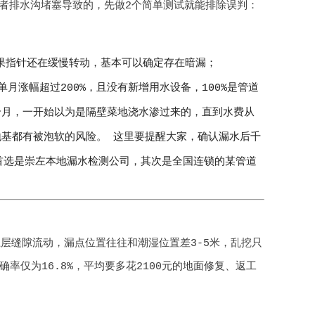
者排水沟堵塞导致的，先做2个简单测试就能排除误判：
果指针还在缓慢转动，基本可以确定存在暗漏；
单月涨幅超过200%，且没有新增用水设备，100%是管道
个月，一开始以为是隔壁菜地浇水渗过来的，直到水费从
年地基都有被泡软的风险。 这里要提醒大家，确认漏水后千
首选是崇左本地漏水检测公司，其次是全国连锁的某管道
层缝隙流动，漏点位置往往和潮湿位置差3-5米，乱挖只
率仅为16.8%，平均要多花2100元的地面修复、返工