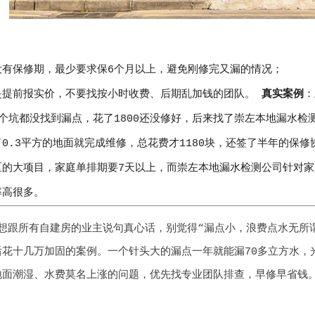
没有保修期，最少要求保6个月以上，避免刚修完又漏的情况；
是提前报实价，不要找按小时收费、后期乱加钱的团队。
真实案例
：
个坑都没找到漏点，花了1800还没修好，后来找了崇左本地漏水检
0.3平方的地面就完成维修，总花费才1180块，还签了半年的保
区的大项目，家庭单排期要7天以上，而崇左本地漏水检测公司针对家
率高很多。
想跟所有自建房的业主说句真心话，别觉得“漏点小，浪费点水无所
后花十几万加固的案例。一个针头大的漏点一年就能漏70多立方水，
地面潮湿、水费莫名上涨的问题，优先找专业团队排查，早修早省钱